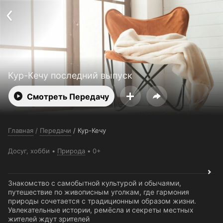
Поддержка:
support@24h.tv
О сервисе
Пользовательское соглашение
Политика конфиденциальности
Для партнёров
Открыть приложение
Ввести промокод
Установить на ТВ
Бесплатные каналы
Контакты
Кур-Кечу последний выпуск
Смотреть Передачу
Главная
/
Передачи
/
Кур-Кечу
Досуг, хобби
Природа
0+
Знакомство с самобытной культурой и обычаями,
путешествие по живописным уголкам, где гармония
природы сочетается с традиционным образом жизни.
Увлекательные истории, ремёсла и секреты местных
жителей ждут зрителей