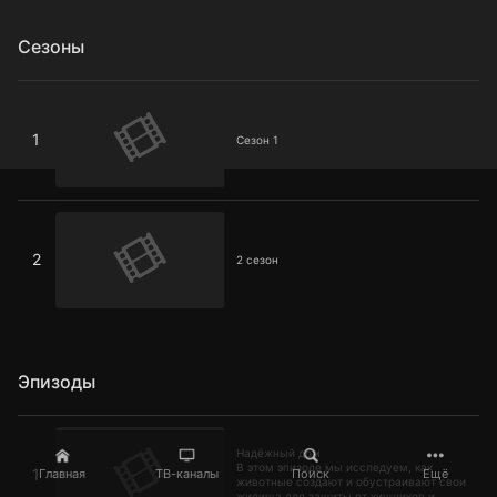
Сезоны
Сезон 1
1
Сезон 1
2 сезон
2
2 сезон
Эпизоды
Надёжный дом
Надёжный дом
В этом эпизоде мы исследуем, как
1
Главная
ТВ-каналы
Поиск
Ещё
животные создают и обустраивают свои
жилища для защиты от хищников и