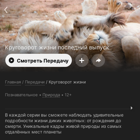
Поддержка:
support@24h.tv
О сервисе
Пользовательское соглашение
Политика конфиденциальности
Для партнёров
Открыть приложение
Ввести промокод
Установить на ТВ
Бесплатные каналы
Контакты
Круговорот жизни последний выпуск
Смотреть Передачу
Главная
/
Передачи
/
Круговорот жизни
Познавательное
Природа
12+
В каждой серии вы сможете наблюдать удивительные
подробности жизни диких животных: от рождения до
смерти. Уникальные кадры живой природы из самых
отдалённых мест планеты