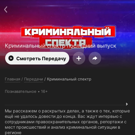
Поддержка:
support@24h.tv
О сервисе
Пользовательское соглашение
Политика конфиденциальности
Для партнёров
Открыть приложение
Ввести промокод
Установить на ТВ
Бесплатные каналы
Контакты
Криминальный спектр последний выпуск
Смотреть Передачу
Главная
/
Передачи
/
Криминальный спектр
Познавательное
16+
Мы расскажем о раскрытых делах, а также о тех, которые
ещё не удалось довести до конца. Вас ждут интервью с
сотрудниками правоохранительных органов, репортажи с
мест происшествий и анализ криминальной ситуации в
регионе