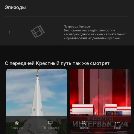
Эпизоды
Патриарх Филарет
Патриарх Филарет
Этот сюжет посвящён личности и
1
наследию одного из самых влиятельных
и противоречивых деятелей Русской
православной церкви - патриарха
Филарета
C передачей Крестный путь так же смотрят
Главная
ТВ-каналы
Поиск
Ещё