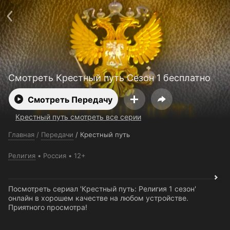
Поддержка:
support@24h.tv
О сервисе
Пользовательское соглашение
Политика конфиденциальности
Для партнёров
Открыть приложение
Ввести промокод
Установить на ТВ
Бесплатные каналы
Контакты
Смотреть Крестный путь Сезон 1 бесплатно
Смотреть Передачу
Крестный путь смотреть все серии
Главная
/
Передачи
/
Крестный путь
Религия
Россия
12+
Посмотреть сериал 'Крестный путь: Религия 1 сезон'
онлайн в хорошем качестве на любом устройстве.
Приятного просмотра!