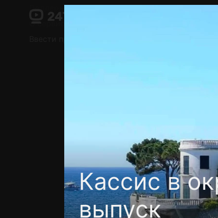
Поддержка:
support@24h.tv
О сервисе
Пользовательское соглашение
Ввести промокод
Установить на ТВ
Беспла
Кассис в о
выпуск