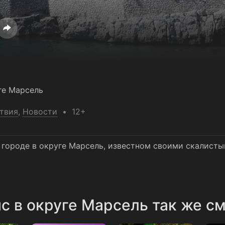
ге Марсель
твия
,
Новости
12+
м городе в округе Марсель, известном своими скалис
с в округе Марсель так же с