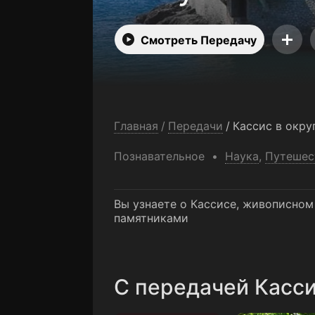
Смотреть Передачу
Главная
/
Передачи
/
Кассис в окру
Познавательное
Наука
,
Путешес
Вы узнаете о Кассисе, живописно
памятниками
C передачей Касси