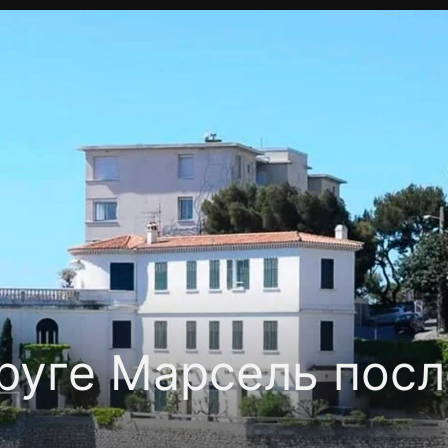
Политика конфиденциальности
Для партнёров
Отк
тные каналы
Контакты
круге Марсель пос