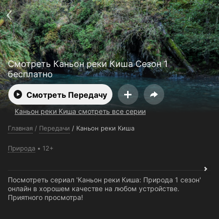
Поддержка:
support@24h.tv
О сервисе
Пользовательское соглашение
Политика конфиденциальности
Для партнёров
Открыть приложение
Ввести промокод
Смотреть Каньон реки Киша Сезон 1
Установить на ТВ
Бесплатные каналы
Контакты
бесплатно
Смотреть Передачу
Каньон реки Киша смотреть все серии
Главная
/
Передачи
/
Каньон реки Киша
Природа
12+
Посмотреть сериал 'Каньон реки Киша: Природа 1 сезон'
онлайн в хорошем качестве на любом устройстве.
Приятного просмотра!