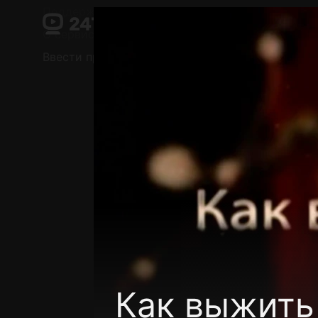
Поддержка:
support@24h.tv
О сервисе
Пользовательское соглашение
Ввести промокод
Установить на ТВ
Беспла
Как выжить