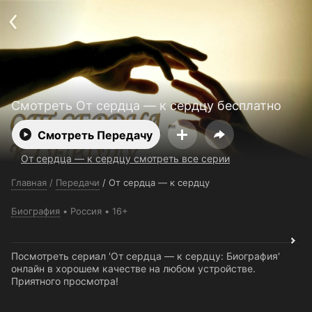
Поддержка:
support@24h.tv
О сервисе
Пользовательское соглашение
Политика конфиденциальности
Для партнёров
Открыть приложение
Ввести промокод
Установить на ТВ
Бесплатные каналы
Контакты
Смотреть От сердца — к сердцу бесплатно
Смотреть Передачу
От сердца — к сердцу смотреть все серии
Главная
/
Передачи
/
От сердца — к сердцу
Биография
Россия
16+
Посмотреть сериал 'От сердца — к сердцу: Биография'
онлайн в хорошем качестве на любом устройстве.
Приятного просмотра!