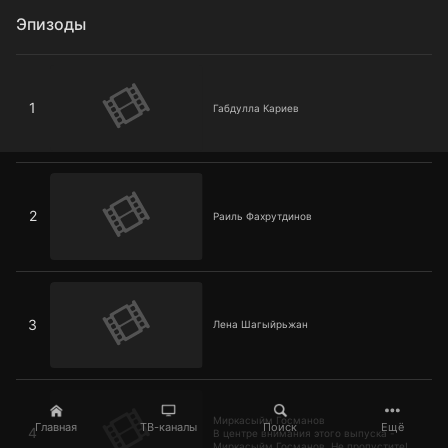
Эпизоды
Габдулла Кариев
1
Габдулла Кариев
Раиль Фахрутдинов
2
Раиль Фахрутдинов
Лена Шагыйрьжан
3
Лена Шагыйрьжан
Миркасыйм Госманов
Миркасыйм Госманов
Главная
ТВ-каналы
Поиск
Ещё
4
В центре внимания этого выпуска -
Миркасыйм Госманов. Не пропустите!