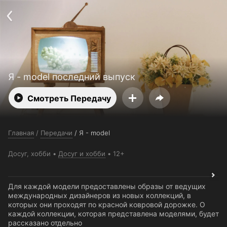
Поддержка:
support@24h.tv
О сервисе
Пользовательское соглашение
Политика конфиденциальности
Для партнёров
Открыть приложение
Ввести промокод
Установить на ТВ
Бесплатные каналы
Контакты
Я - model последний выпуск
Смотреть Передачу
Главная
/
Передачи
/
Я - model
Досуг, хобби
Досуг и хобби
12+
Для каждой модели предоставлены образы от ведущих
международных дизайнеров из новых коллекций, в
которых они проходят по красной ковровой дорожке. О
каждой коллекции, которая представлена моделями, будет
рассказано отдельно