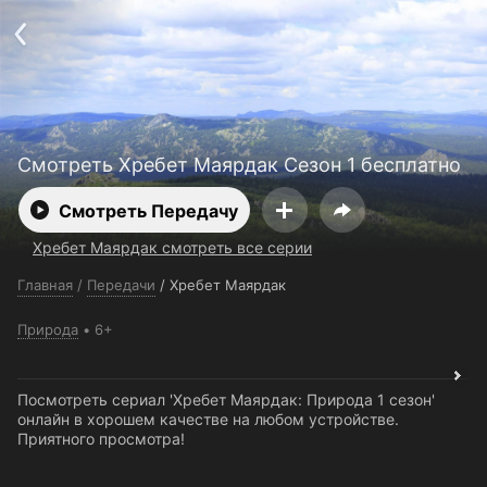
Поддержка:
support@24h.tv
О сервисе
Пользовательское соглашение
Политика конфиденциальности
Для партнёров
Открыть приложение
Ввести промокод
Установить на ТВ
Бесплатные каналы
Контакты
Смотреть Хребет Маярдак Сезон 1 бесплатно
Смотреть Передачу
Хребет Маярдак смотреть все серии
Главная
/
Передачи
/
Хребет Маярдак
Природа
6+
Посмотреть сериал 'Хребет Маярдак: Природа 1 сезон'
онлайн в хорошем качестве на любом устройстве.
Приятного просмотра!