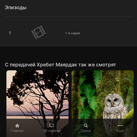
Эпизоды
1-я серия
1
1-я серия
C передачей Хребет Маярдак так же смотрят
Главная
ТВ-каналы
Поиск
Ещё