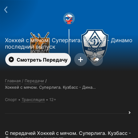
Поддержка:
support@24h.tv
О сервисе
Пользовательское соглашение
Политика конфиденциальности
Для партнёров
Открыть приложение
Ввести промокод
Хоккей с мячом. Суперлига. Кузбасс - Динамо
Установить на ТВ
Бесплатные каналы
Контакты
последний выпуск
Смотреть Передачу
Главная
/
Передачи
/
Хоккей с мячом. Суперлига. Кузбасс - Динамо
Спорт
Трансляция
12+
C передачей Хоккей с мячом. Суперлига. Кузбасс -