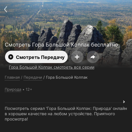
Поддержка:
support@24h.tv
О сервисе
Пользовательское соглашение
Политика конфиденциальности
Для партнёров
Открыть приложение
Ввести промокод
Установить на ТВ
Бесплатные каналы
Контакты
Смотреть Гора Большой Колпак бесплатно
Смотреть Передачу
Гора Большой Колпак смотреть все серии
Главная
/
Передачи
/
Гора Большой Колпак
Природа
12+
Посмотреть сериал 'Гора Большой Колпак: Природа' онлайн
в хорошем качестве на любом устройстве. Приятного
просмотра!