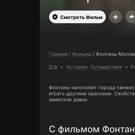
Смотреть Фильм
Главная
/
Фильмы
/
Фонтаны Москв
Д/ф
История
,
Путешествия
Р
Фонтаны наполняют города свежест
играть другими красками. Свойст
заметили давно
C фильмом Фонтан