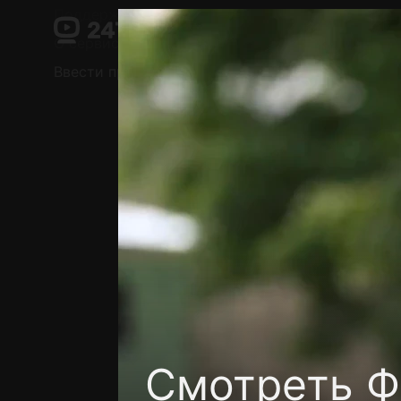
Поддержка:
support@24h.tv
О сервисе
Пользовательское соглашение
Ввести промокод
Установить на ТВ
Беспла
Смотреть Ф