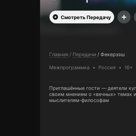
Смотреть Передачу
Главная
/
Передачи
/
Фекерзэш
Межпрограммка
Россия
16+
Приглашённые гости — деятели кул
своим мнением о «вечных» темах 
мыслителям-философам