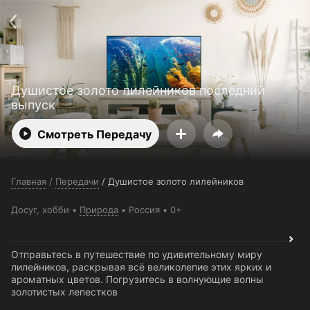
Поддержка:
support@24h.tv
О сервисе
Пользовательское соглашение
Политика конфиденциальности
Для партнёров
Открыть приложение
Ввести промокод
Душистое золото лилейников последний
Установить на ТВ
Бесплатные каналы
Контакты
выпуск
Смотреть Передачу
Главная
/
Передачи
/
Душистое золото лилейников
Досуг, хобби
Природа
Россия
0+
Отправьтесь в путешествие по удивительному миру
лилейников, раскрывая всё великолепие этих ярких и
ароматных цветов. Погрузитесь в волнующие волны
золотистых лепестков