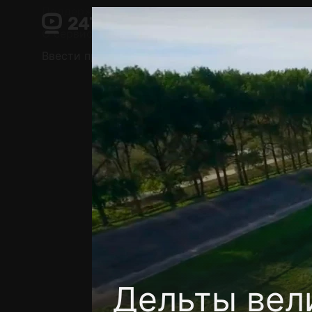
Поддержка:
support@24h.tv
О сервисе
Пользовательское соглашение
Ввести промокод
Установить на ТВ
Беспла
Дельты вел