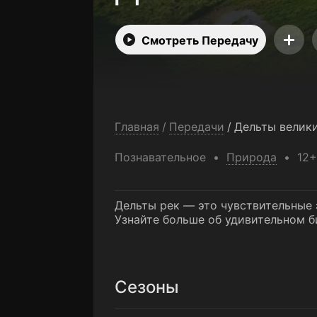
Смотреть Передачу
Главная
/
Передачи
/
Дельты велики
Познавательное
Природа
12+
Дельты рек — это чувствительные э
Узнайте больше об удивительном б
Сезоны
Сезон 1