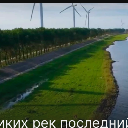
Политика конфиденциальности
Для партнёров
Отк
тные каналы
Контакты
иких рек последни