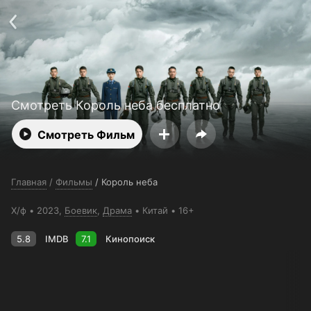
Поддержка:
support@24h.tv
О сервисе
Пользовательское соглашение
Политика конфиденциальности
Для партнёров
Открыть приложение
Ввести промокод
Установить на ТВ
Бесплатные каналы
Контакты
Смотреть Король неба бесплатно
Смотреть Фильм
Главная
/
Фильмы
/
Король неба
Х/ф
2023,
Боевик
,
Драма
Китай
16+
5.8
IMDB
7.1
Кинопоиск