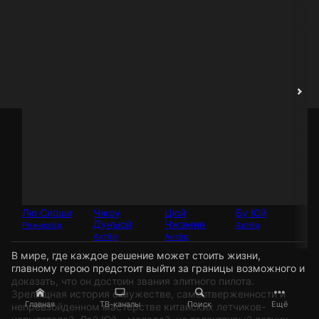
Лю Сяоши
Чжоу
Цюй
Бу Юй
Ю
Дунъюй
Чжэмин
Режиссёр
Актёр
Ак
Актёр
Актёр
В мире, где каждое решение может стоить жизни,
главному герою предстоит выйти за границы возможного и
доказать, что он достоин звания элитного пилота.
Зрелищная история о мужестве, самоотверженности и
Главная
ТВ-каналы
Поиск
Ещё
непревзойденном мастерстве китайских летчиков-