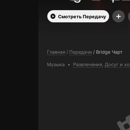
Смотреть Передачу
Главная
/
Передачи
/
Bridge Чарт
Музыка
Развлечения
,
Досуг и х