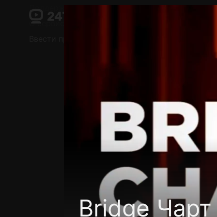
Поддержка:
support@24h.tv
О сервисе
Пользовательское соглашение
Ввести промокод
Установить на ТВ
Беспла
Bridge Чарт