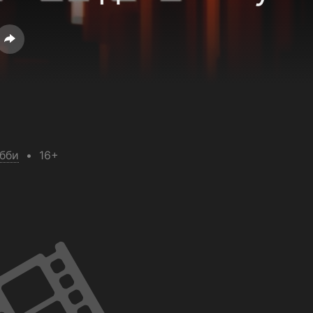
обби
16+