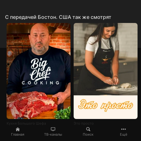
C передачей Бостон. США так же смотрят
Кухня Большого Шефа
Это просто
Главная
ТВ-каналы
Поиск
Ещё