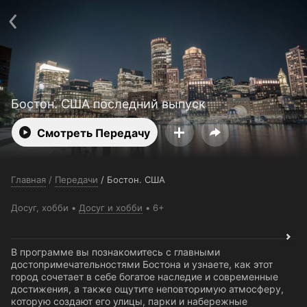
Поддержка:
support@24h.tv
О сервисе
Пользовательское соглашение
Политика конфиденциальности
Для партнёров
Открыть приложение
Ввести промокод
Установить на ТВ
Бесплатные каналы
Контакты
Бостон. США последний выпуск
Смотреть Передачу
Главная
/
Передачи
/
Бостон. США
Досуг, хобби
Досуг и хобби
6+
В программе вы познакомитесь с главными
достопримечательностями Бостона и узнаете, как этот
город сочетает в себе богатое наследие и современные
достижения, а также ощутите неповторимую атмосферу,
которую создают его улицы, парки и набережные