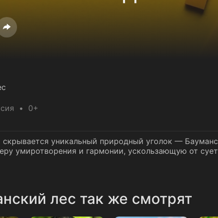
ес
ссия
0+
 скрывается уникальный природный уголок — Бауманск
феру умиротворения и гармонии, ускользающую от суе
нский лес так же смотрят