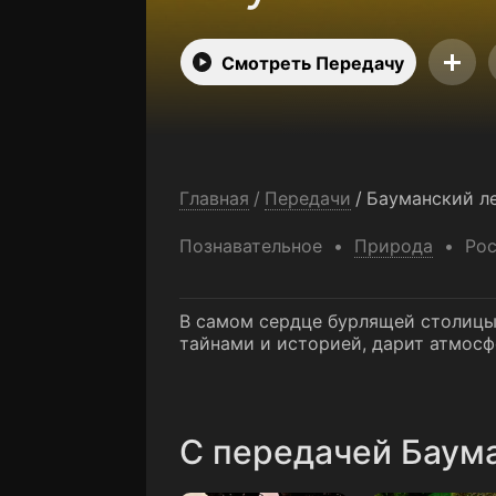
Смотреть Передачу
Главная
/
Передачи
/
Бауманский л
Познавательное
Природа
Ро
В самом сердце бурлящей столицы
тайнами и историей, дарит атмос
C передачей Баума