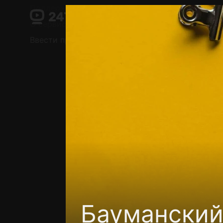
Поддержка:
support@24h.tv
О сервисе
Пользовательское соглашение
Ввести промокод
Установить на ТВ
Беспла
Бауманский