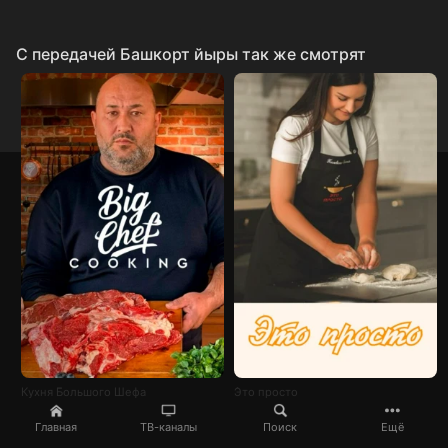
C передачей Башкорт йыры так же смотрят
Кухня Большого Шефа
Это просто
Главная
ТВ-каналы
Поиск
Ещё