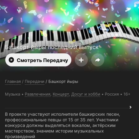
Поддержка:
support@24h.tv
О сервисе
Пользовательское соглашение
Политика конфиденциальности
Для партнёров
Открыть приложение
Ввести промокод
Установить на ТВ
Бесплатные каналы
Контакты
Башкорт йыры последний выпуск
Смотреть Передачу
Главная
/
Передачи
/
Башкорт йыры
Музыка
Развлечения
,
Концерт
,
Досуг и хобби
Россия
16+
В проекте участвуют исполнители башкирских песен,
профессиональные певцы от 15 от 35 лет. Участники
конкурса должны выделяться вокалом, актёрским
мастерством, знанием истории музыкальных
произведений