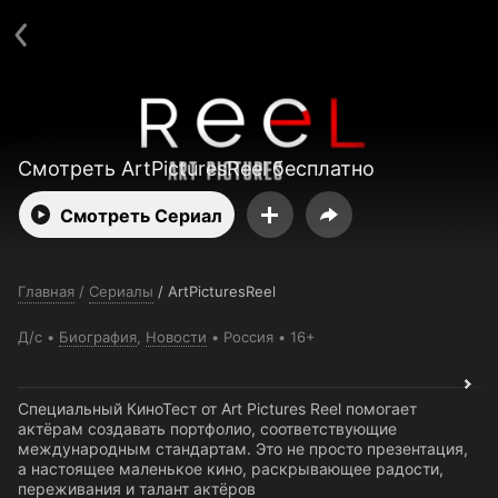
Поддержка:
support@24h.tv
О сервисе
Пользовательское соглашение
Политика конфиденциальности
Для партнёров
Открыть приложение
Ввести промокод
Установить на ТВ
Бесплатные каналы
Контакты
Смотреть ArtPicturesReel бесплатно
Смотреть Сериал
Главная
/
Сериалы
/
ArtPicturesReel
Д/с
Биография
,
Новости
Россия
16+
Специальный КиноТест от Art Pictures Reel помогает
актёрам создавать портфолио, соответствующие
международным стандартам. Это не просто презентация,
а настоящее маленькое кино, раскрывающее радости,
переживания и талант актёров