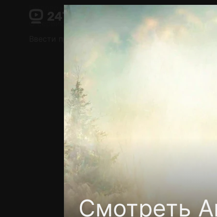
Поддержка:
support@24h.tv
О сервисе
Пользовательское соглашение
Ввести промокод
Установить на ТВ
Беспла
Смотреть А