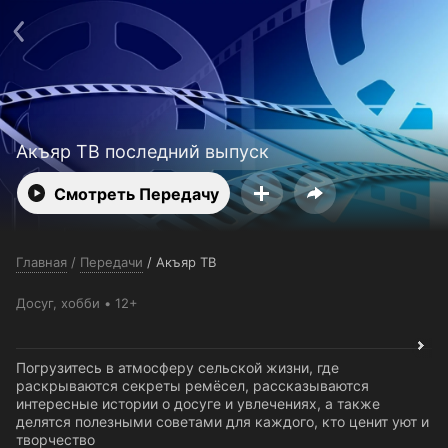
Поддержка:
support@24h.tv
О сервисе
Пользовательское соглашение
Политика конфиденциальности
Для партнёров
Открыть приложение
Ввести промокод
Установить на ТВ
Бесплатные каналы
Контакты
Акъяр ТВ последний выпуск
Смотреть Передачу
Главная
/
Передачи
/
Акъяр ТВ
Досуг, хобби
12+
Погрузитесь в атмосферу сельской жизни, где
раскрываются секреты ремёсел, рассказываются
интересные истории о досуге и увлечениях, а также
делятся полезными советами для каждого, кто ценит уют и
творчество