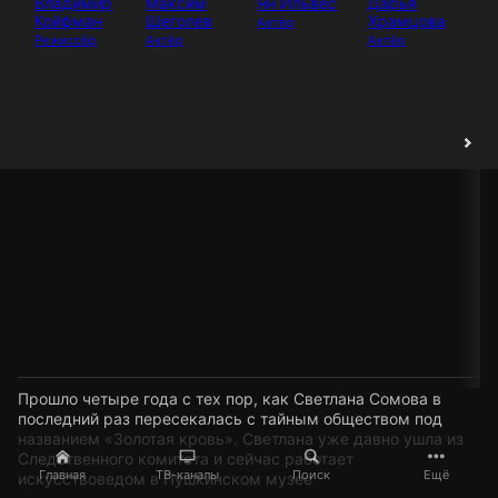
Владимир
Максим
Ян Ильвес
Дарья
Кр
Койфман
Щеголев
Храмцова
Ю
Актёр
Режиссёр
Актёр
Актёр
Ак
Прошло четыре года с тех пор, как Светлана Сомова в
последний раз пересекалась с тайным обществом под
названием «Золотая кровь». Светлана уже давно ушла из
Следственного комитета и сейчас работает
Главная
ТВ-каналы
Поиск
Ещё
искусствоведом в Пушкинском музее