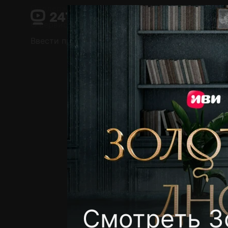
Поддержка:
support@24h.tv
О сервисе
Пользовательское соглашение
Ввести промокод
Установить на ТВ
Беспла
Смотреть З