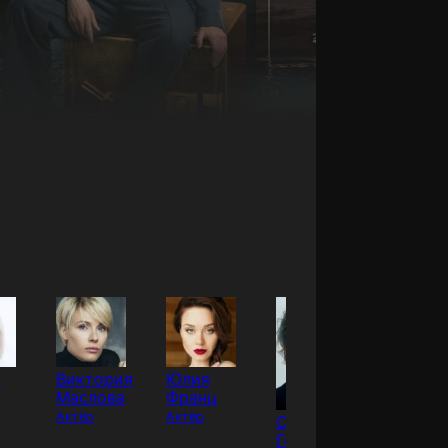
я
Виктория
Юлия
Юлия
Маслова
Франц
Снигир
Актёр
Актёр
Актёр
Сергей
Горошко