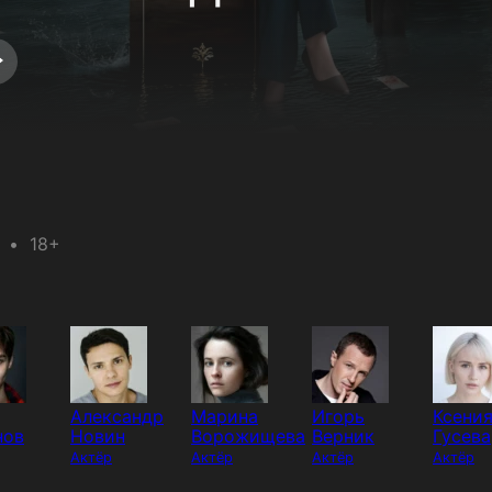
18+
Александр
Марина
Игорь
Ксени
нов
Новин
Ворожищева
Верник
Гусева
Актёр
Актёр
Актёр
Актёр