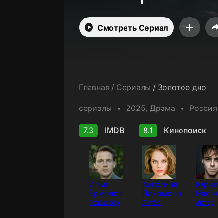
Смотреть Сериал
Главная
/
Сериалы
/
Золотое дно
сериалы
2025,
Драма
Россия
7.3
IMDB
8.1
Кинопоиск
Илья
Ангелина
Юрий
Ермолов
Пахомова
Насо
Режиссёр
Актёр
Актёр