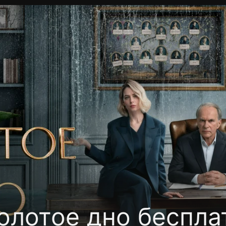
Политика конфиденциальности
Для партнёров
Отк
тные каналы
Контакты
олотое дно беспла