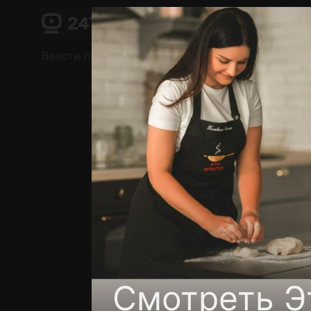
Поддержка:
support@24h.tv
О сервисе
Пользовательское соглашение
Ввести промокод
Установить на ТВ
Беспла
Смотреть Э