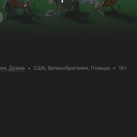
фия
,
Драма
США
, Великобритания
, Польша
18+