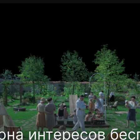
Политика конфиденциальности
Для партнёров
Отк
тные каналы
Контакты
она интересов бес