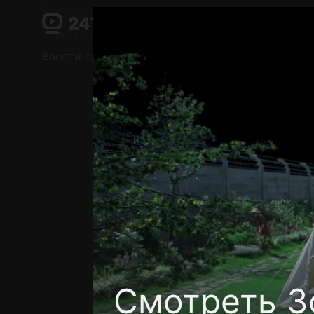
Поддержка:
support@24h.tv
О сервисе
Пользовательское соглашение
Ввести промокод
Установить на ТВ
Беспла
Смотреть З