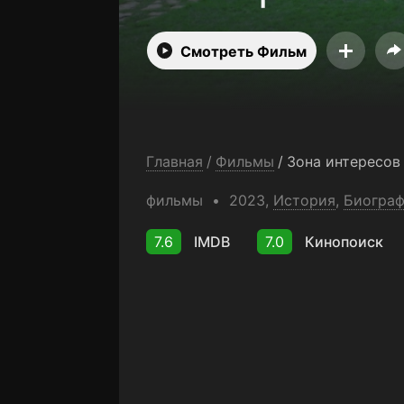
Смотреть Фильм
Главная
/
Фильмы
/
Зона интересов
фильмы
2023,
История
,
Биогра
7.6
IMDB
7.0
Кинопоиск