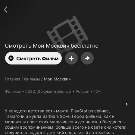
Поддержка:
support@24h.tv
О сервисе
Пользовательское соглашение
Политика конфиденциальности
Для партнёров
Открыть приложение
Ввести промокод
Установить на ТВ
Бесплатные каналы
Контакты
Смотреть Мой Москвич бесплатно
Смотреть Фильм
Главная
/
Фильмы
/
Мой Москвич
Фильмы
2023,
Документальный
Россия
12+
У каждого детства есть мечта. PlayStation сейчас,
Тамагочи и кукла Barbie в 90-е. Герои фильма, как и
миллионы советских мальчишек и девчонок, объединены
общим воспоминанием: больше всего на свете они хотели
получить в подарок детский педальный автомобиль