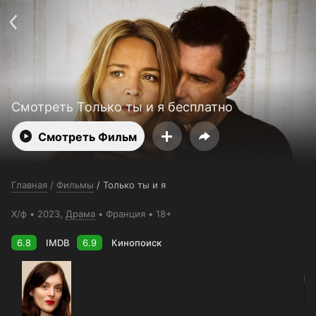
Поддержка:
support@24h.tv
О сервисе
Пользовательское соглашение
Политика конфиденциальности
Для партнёров
Открыть приложение
Ввести промокод
Установить на ТВ
Бесплатные каналы
Контакты
Смотреть Только ты и я бесплатно
Смотреть Фильм
Главная
/
Фильмы
/
Только ты и я
Х/ф
2023,
Драма
Франция
18+
6.8
IMDB
6.9
Кинопоиск