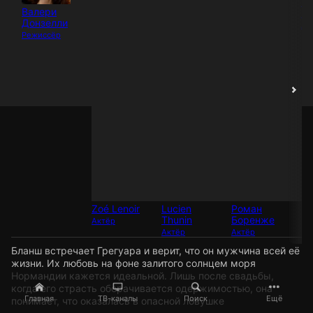
Р
Валери
Б
Донзелли
Ак
Режиссёр
Zoé Lenoir
Lucien
Роман
Thunin
Боренже
Актёр
Актёр
Актёр
Бланш встречает Грегуара и верит, что он мужчина всей её
жизни. Их любовь на фоне залитого солнцем моря
Нормандии кажется идеальной. Лишь после свадьбы,
когда его страсть оборачивается одержимостью, она
Главная
ТВ-каналы
Поиск
Ещё
понимает, что оказалась в опасной ловушке