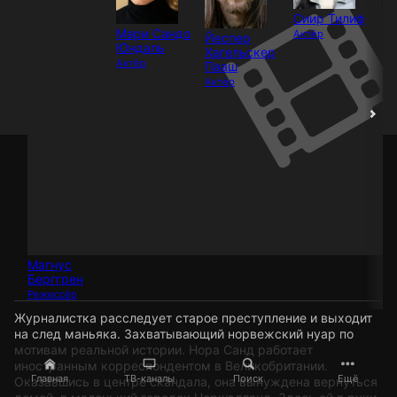
Сиир Тилиф
Б
Мари Сандо
Актёр
Но
Йеспер
Юндаль
Хагельскер
Ак
Актёр
Пааш
Актёр
Магнус
Берггрен
Режиссёр
Журналистка расследует старое преступление и выходит
на след маньяка. Захватывающий норвежский нуар по
мотивам реальной истории. Нора Санд работает
иностранным корреспондентом в Великобритании.
Главная
ТВ-каналы
Поиск
Ещё
Оказавшись в центре скандала, она вынуждена вернуться