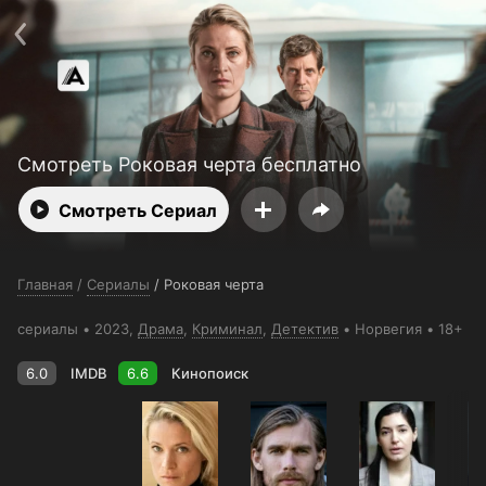
Поддержка:
support@24h.tv
О сервисе
Пользовательское соглашение
Политика конфиденциальности
Для партнёров
Открыть приложение
Ввести промокод
Установить на ТВ
Бесплатные каналы
Контакты
Смотреть Роковая черта бесплатно
Смотреть Сериал
Главная
/
Сериалы
/
Роковая черта
сериалы
2023,
Драма
,
Криминал
,
Детектив
Норвегия
18+
6.0
IMDB
6.6
Кинопоиск