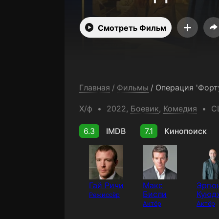
Смотреть Фильм
Главная
/
Фильмы
/
Х/ф
2022,
Боевик
,
Комедия
С
6.3
IMDB
7.1
Кинопоиск
Гай Ричи
Макс
Эргю
Бисли
Куюд
Режиссёр
Актёр
Актёр