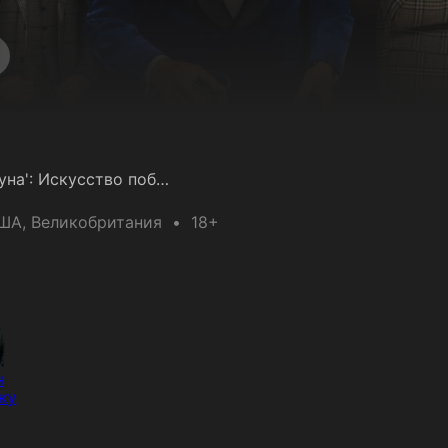
Операция 'Фортуна': Искусство побеждать
ША
, Великобритания
18+
н
жу