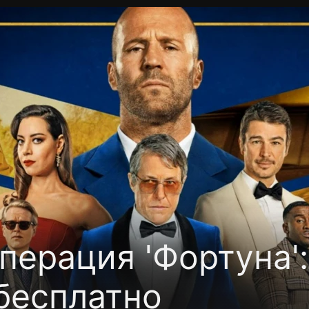
Политика конфиденциальности
Для партнёров
Отк
тные каналы
Контакты
перация 'Фортуна'
бесплатно