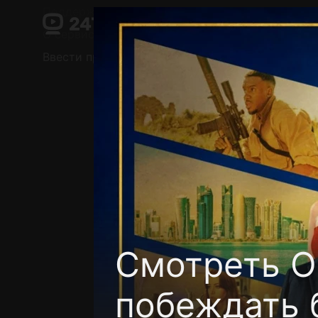
Поддержка:
support@24h.tv
О сервисе
Пользовательское соглашение
Ввести промокод
Установить на ТВ
Беспла
Смотреть О
побеждать 