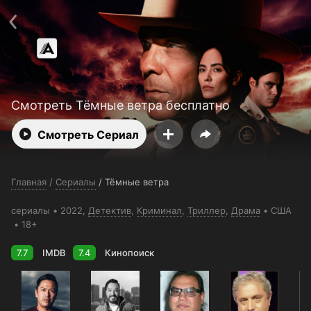
Поддержка:
support@24h.tv
О сервисе
Пользовательское соглашение
Политика конфиденциальности
Для партнёров
Открыть приложение
Ввести промокод
Установить на ТВ
Бесплатные каналы
Контакты
Смотреть Тёмные ветра бесплатно
Смотреть Сериал
Главная
/
Сериалы
/
Тёмные ветра
сериалы
2022,
Детектив
,
Криминал
,
Триллер
,
Драма
США
18+
7.7
IMDB
7.4
Кинопоиск