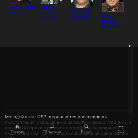
Билли Лютер
Стивен
С
Крис Эйр
Джудд
Бу
Режиссёр
Майкл
Режиссёр
Режиссёр
Ре
Нанкин
Режиссёр
Молодой агент ФБР отправляется расследовать
преступления, совершенные на землях навахо. Мрачный и
холодный сериал о расовой сегрегации, резервациях и
Главная
ТВ-каналы
Поиск
Ещё
беззаконии там, где нет места современной цивилизации.