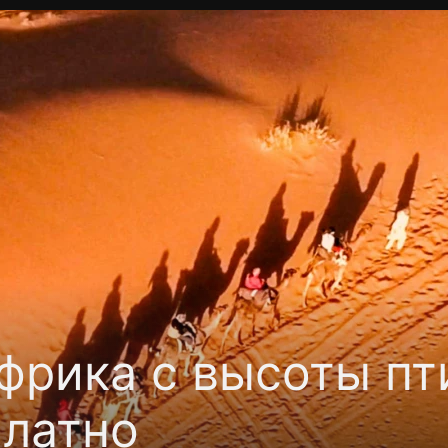
Политика конфиденциальности
Для партнёров
Отк
тные каналы
Контакты
фрика с высоты пт
платно