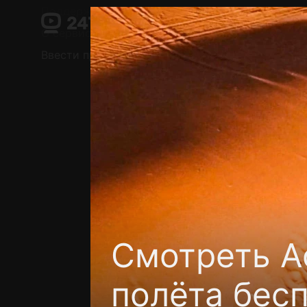
Поддержка:
support@24h.tv
О сервисе
Пользовательское соглашение
Ввести промокод
Установить на ТВ
Беспла
Смотреть А
полёта бес