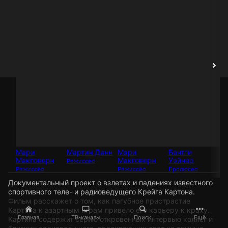
Мари
Мартин Данн
Мэри
Бентли
М
Макговерн
Макговерн
Уэйнер
Ма
Режиссёр
Режиссёр
Режиссёр
Продюсер
Пр
Документальный проект о взлетах и падениях известного
спортивного теле- и радиоведущего Крейга Картона.
Фильм расскажет о том, как пагубное пристрастие
Картона к азартным играм привело его карьеру к краху.
Главная
ТВ-каналы
Поиск
Ещё
Картина содержит серию откровенных интервью коллег и