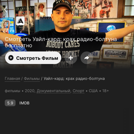
Поддержка:
support@24h.tv
О сервисе
Пользовательское соглашение
Политика конфиденциальности
Для партнёров
Открыть приложение
Ввести промокод
Смотреть Уайл-кард: крах радио-болтуна
Установить на ТВ
Бесплатные каналы
Контакты
бесплатно
Смотреть Фильм
Главная
/
Фильмы
/
Уайл-кард: крах радио-болтуна
фильмы
2020,
Документальный
,
Спорт
США
18+
5.9
IMDB