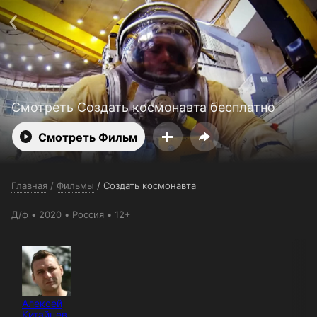
Поддержка:
support@24h.tv
О сервисе
Пользовательское соглашение
Политика конфиденциальности
Для партнёров
Открыть приложение
Ввести промокод
Установить на ТВ
Бесплатные каналы
Контакты
Смотреть Создать космонавта бесплатно
Смотреть Фильм
Главная
/
Фильмы
/
Создать космонавта
Д/ф
2020
Россия
12+
Алексей
Китайцев