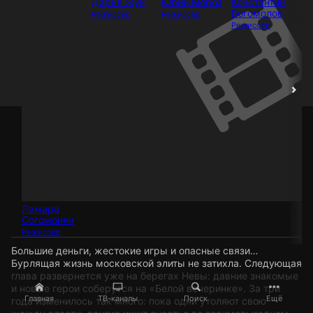
Дарья Жук
Юрий Мороз
Константин
Ст
Богомолов
Ви
Режиссёр
Режиссёр
Режиссёр
Ак
Ламара
Согомонян
Режиссёр
Большие деньги, жестокие игры и опасные связи…
Бурлящая жизнь московской элиты не затихла. Следующая
глава развернется уже на берегах Невы: давние знакомые
и новые герои соберутся на «Белой вечеринке». За три
Главная
ТВ-каналы
Поиск
Ещё
года изменилось так много: пока одни утоляют свою