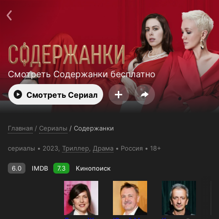
Поддержка:
support@24h.tv
О сервисе
Пользовательское соглашение
Политика конфиденциальности
Для партнёров
Открыть приложение
Ввести промокод
Установить на ТВ
Бесплатные каналы
Контакты
Смотреть Содержанки бесплатно
Смотреть Сериал
Главная
/
Сериалы
/
Содержанки
сериалы
2023,
Триллер
,
Драма
Россия
18+
6.0
IMDB
7.3
Кинопоиск