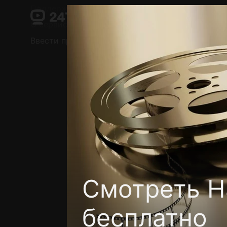
Поддержка:
support@24h.tv
О сервисе
Пользовательское соглашение
Ввести промокод
Установить на ТВ
Беспла
Смотреть Н
бесплатно