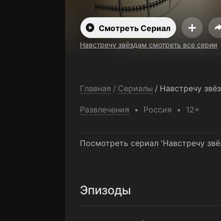
Смотреть Сериал
Навстречу звёздам смотреть все серии
Главная
/
Сериалы
/
Навстречу звё
Развлечения
Россия
12+
Посмотреть сериал 'Навстречу звё
Эпизоды
1-я серия