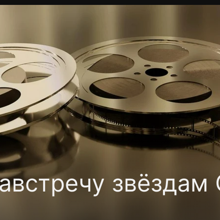
Политика конфиденциальности
Для партнёров
Отк
тные каналы
Контакты
австречу звёздам 