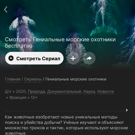
Поддержка:
support@24h.tv
О сервисе
Пользовательское соглашение
Политика конфиденциальности
Для партнёров
Открыть приложение
Ввести промокод
Смотреть Гениальные морские охотники
Установить на ТВ
Бесплатные каналы
Контакты
бесплатно
Смотреть Сериал
Главная
/
Сериалы
/
Гениальные морские охотники
Д/с
2020,
Природа
,
Документальный
,
Наука
,
Новости
Франция
12+
Как животные изобретают новые уникальные методы
поиска и убийства добычи? Учёные изучают и объясняют
множество трюков и тактик, которые используют морские
животные