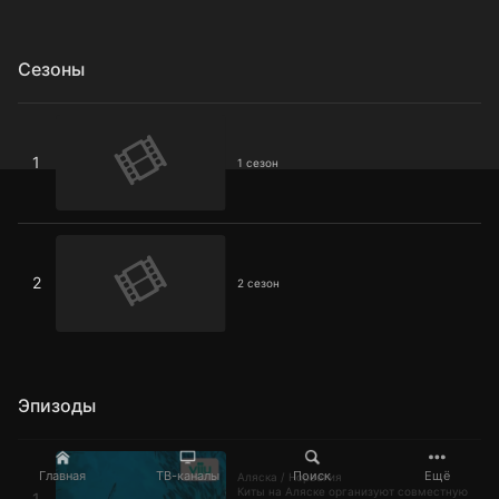
Сезоны
1 сезон
1
1 сезон
2 сезон
2
2 сезон
Эпизоды
Аляска / Норвегия
Главная
ТВ-каналы
Поиск
Ещё
Аляска / Норвегия
Киты на Аляске организуют совместную
1