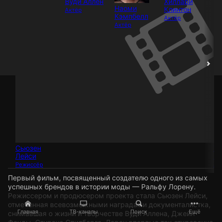
Вуди Аллен
Хиллари
Наоми
Клинтон
Актёр
Кэмпбелл
Актёр
Актёр
Сьюзен
Та
Лейси
Б
Режиссёр
Ак
Первый фильм, посвященный создателю одного из самых
успешных брендов в истории моды — Ральфу Лорену.
Режиссером и продюсером проекта стала Сьюзен Лейси,
отмеченная всевозможными наградами документалистка,
Главная
ТВ-каналы
Поиск
Ещё
снимавшая о жизни и творчестве Вуди Аллена, Джейн