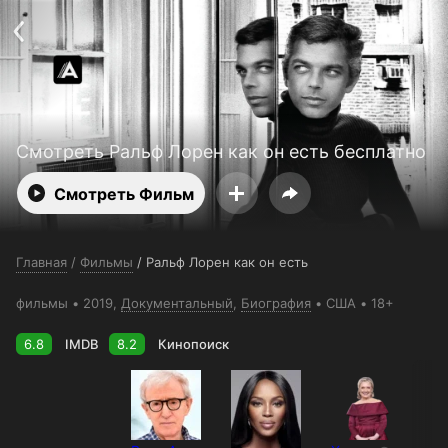
Поддержка:
support@24h.tv
О сервисе
Пользовательское соглашение
Политика конфиденциальности
Для партнёров
Открыть приложение
Ввести промокод
Установить на ТВ
Бесплатные каналы
Контакты
Смотреть Ральф Лорен как он есть бесплатно
Смотреть Фильм
Главная
/
Фильмы
/
Ральф Лорен как он есть
фильмы
2019,
Документальный
,
Биография
США
18+
6.8
IMDB
8.2
Кинопоиск