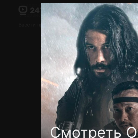
Поддержка:
support@24h.tv
О сервисе
Пользовательское соглашение
Ввести промокод
Установить на ТВ
Беспла
Смотреть О