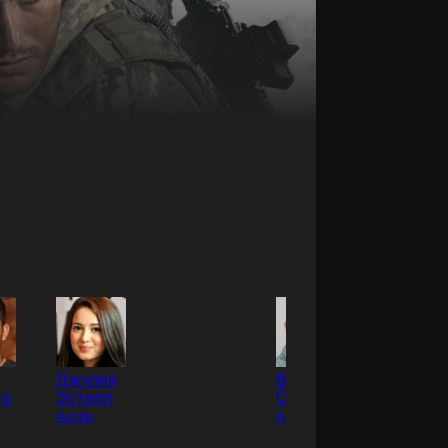
Джулия
Верди
Арифин
то
Эстелл
Солайман
Путра
Актёр
Актёр
Актёр