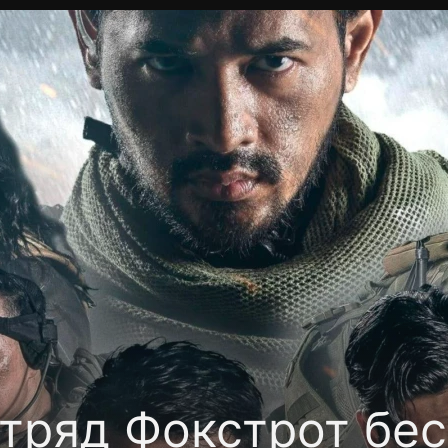
Политика конфиденциальности
Для партнёров
Отк
тные каналы
Контакты
тряд Фокстрот бес