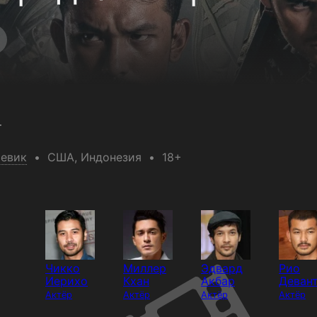
т
евик
США
, Индонезия
18+
Чикко
Миллер
Эдвард
Рио
Иерихо
Кхан
Акбар
Деван
Актёр
Актёр
Актёр
Актёр