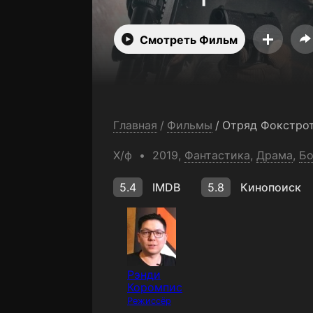
Смотреть Фильм
Главная
/
Фильмы
/
Отряд Фокстро
Х/ф
2019,
Фантастика
,
Драма
,
Бо
5.4
IMDB
5.8
Кинопоиск
Рэнди
Коромпис
Режиссёр