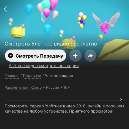
Поддержка:
support@24h.tv
О сервисе
Пользовательское соглашение
Политика конфиденциальности
Для партнёров
Открыть приложение
Ввести промокод
Установить на ТВ
Бесплатные каналы
Контакты
Смотреть Улётное видео бесплатно
Смотреть Передачу
Улётное видео смотреть все серии
Главная
/
Передачи
/
Улётное видео
Развлечения
,
Юмор
Россия
16+
Посмотреть сериал 'Улётное видео 2018' онлайн в хорошем
качестве на любом устройстве. Приятного просмотра!