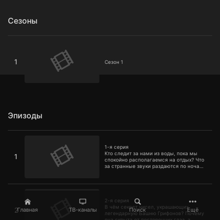
Сезоны
Сезон 1
1
Сезон 1
Эпизоды
1-я серия
1-я серия
Кто следит за нами из воды, пока мы
1
спокойно располагаемся на отдых? Что
за странные звуки раздаются по ночам
с безлюдных пляжей? Действительно ли
русалки облюбовали озеро Хепоярви? И
правда ли, что Несси заплывает на
2-я серия
окраины Петербурга?
2-я серия
В чём секрет чисел, украшающих
2
Главная
ТВ-каналы
Поиск
Ещё
легендарную Башню Грифонов? Почему
она скрыта от посторонних глаз, а