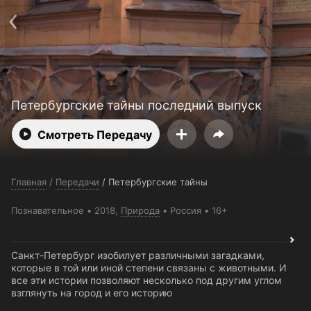
Поддержка:
support@24h.tv
О сервисе
Пользовательское соглашение
Политика конфиденциальности
Для партнёров
Открыть приложение
Ввести промокод
Установить на ТВ
Бесплатные каналы
Контакты
Петербургские тайны последний выпуск
Смотреть Передачу
Главная
/
Передачи
/
Петербургские тайны
Познавательное
2018,
Природа
Россия
16+
Санкт-Петербург изобилует различными загадками,
которые в той или иной степени связаны с животными. И
все эти истории позволяют несколько под другим углом
взглянуть на город и его историю