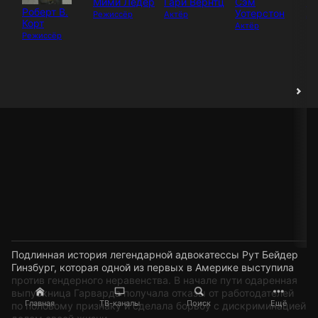
Мими Ледер
Гари Вернтц
Сэм
Кэ
Роберт В.
Уотерстон
Режиссёр
Актёр
Ак
Корт
Актёр
Режиссёр
Подлинная история легендарной адвокатессы Рут Бейдер
Гинзбург, которая одной из первых в Америке выступила
против гендерного неравенства. В начале пути одаренная
выпускница Гарварда получала отказы от работодателей
Главная
ТВ-каналы
Поиск
Ещё
по половому признаку и сделала борьбу с дискриминацией