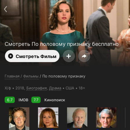
Поддержка:
support@24h.tv
О сервисе
Пользовательское соглашение
Политика конфиденциальности
Для партнёров
Открыть приложение
Ввести промокод
Установить на ТВ
Бесплатные каналы
Контакты
Смотреть По половому признаку бесплатно
Смотреть Фильм
Главная
/
Фильмы
/
По половому признаку
Х/ф
2018,
Биография
,
Драма
США
18+
6.7
IMDB
7.7
Кинопоиск