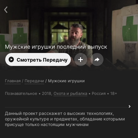
Поддержка:
support@24h.tv
О сервисе
Пользовательское соглашение
Политика конфиденциальности
Для партнёров
Открыть приложение
Ввести промокод
Установить на ТВ
Бесплатные каналы
Контакты
Мужские игрушки последний выпуск
Смотреть Передачу
Главная
/
Передачи
/
Мужские игрушки
Познавательное
2018,
Охота и рыбалка
Россия
18+
Данный проект расскажет о высоких технологиях,
оружейной культуре и предметах, обладание которыми
присуще только настоящим мужчинам