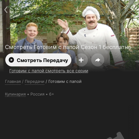
Поддержка:
support@24h.tv
О сервисе
Пользовательское соглашение
Политика конфиденциальности
Для партнёров
Открыть приложение
Ввести промокод
Установить на ТВ
Бесплатные каналы
Контакты
Смотреть Готовим с папой Сезон 1 бесплатно
Смотреть Передачу
Готовим с папой смотреть все серии
Главная
/
Передачи
/
Готовим с папой
Кулинария
Россия
6+