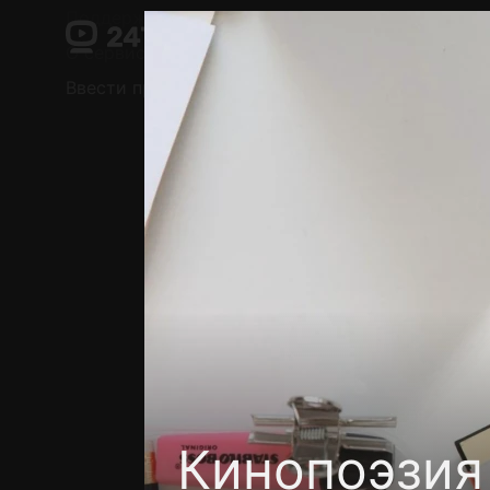
Поддержка:
support@24h.tv
О сервисе
Пользовательское соглашение
Ввести промокод
Установить на ТВ
Беспла
Кинопоэзия