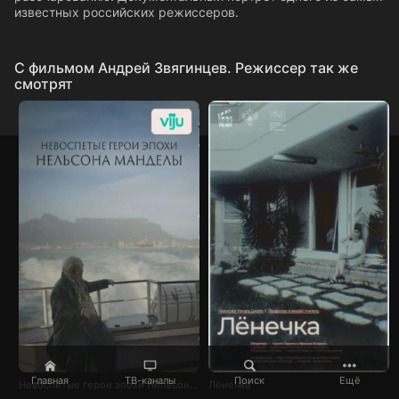
известных российских режиссеров.
C фильмом Андрей Звягинцев. Режиссер так же
смотрят
Главная
ТВ-каналы
Поиск
Ещё
Невоспетые герои эпохи Нельсона Манделы
Лёнечка