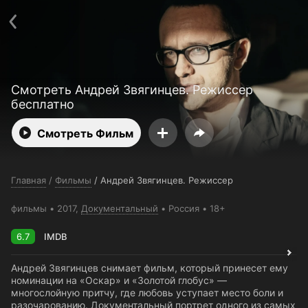
Поддержка:
support@24h.tv
О сервисе
Пользовательское соглашение
Политика конфиденциальности
Для партнёров
Открыть приложение
Ввести промокод
Смотреть Андрей Звягинцев. Режиссер
Установить на ТВ
Бесплатные каналы
Контакты
бесплатно
Смотреть Фильм
Главная
/
Фильмы
/
Андрей Звягинцев. Режиссер
фильмы
2017,
Документальный
Россия
18+
6.7
IMDB
Андрей Звягинцев снимает фильм, который принесет ему
номинации на «Оскар» и «Золотой глобус» —
многослойную притчу, где любовь уступает место боли и
разочарованию. Документальный портрет одного из самых