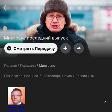
Поддержка:
support@24h.tv
О сервисе
Пользовательское соглашение
Политика конфиденциальности
Для партнёров
Открыть приложение
Ввести промокод
Установить на ТВ
Бесплатные каналы
Контакты
Минтранс последний выпуск
Смотреть Передачу
Главная
/
Передачи
/
Минтранс
Познавательное
2016,
Автоспорт
,
Наука
Россия
16+
Вячеслав
Субботин