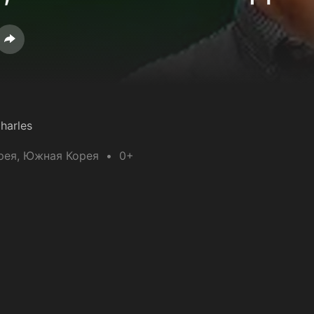
harles
рея
, Южная Корея
0+