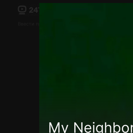
Поддержка:
support@24h.tv
О сервисе
Пользовательское соглашение
Ввести промокод
Установить на ТВ
Беспла
My Neighbor