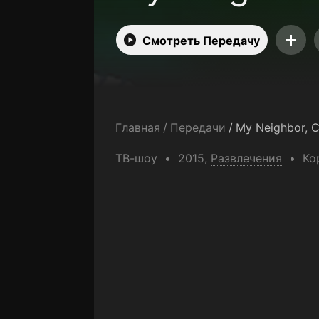
Смотреть Передачу
Главная
/
Передачи
/
My Neighbor, C
ТВ-шоу
2015,
Развлечения
Ко